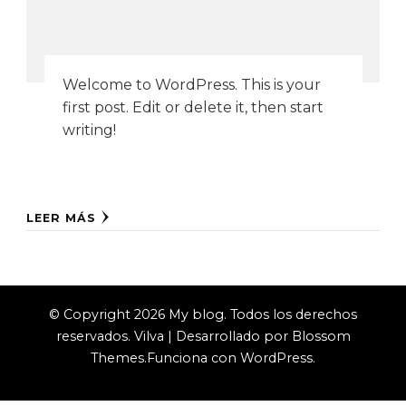
Welcome to WordPress. This is your
first post. Edit or delete it, then start
writing!
LEER MÁS
© Copyright 2026
My blog
. Todos los derechos
reservados.
Vilva | Desarrollado por
Blossom
Themes
.Funciona con
WordPress
.